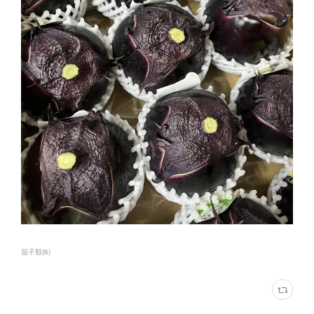
茄子類
(
6
)