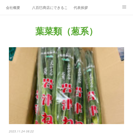
会社概要
八百巳商店にできること
代表挨拶
1月のおすすめ
２月のおすすめ
3月のおすすめ
葉菜類（葱系）
４月のおすすめ
5月のおすすめ
6月のおすすめ
7月のおすすめ
8月のおすすめ
9月のおすすめ
10月のおすすめ
11月のおすすめ
12月のおすすめ
エディブルフラワー
久保田農園
お問い合わせ
2023.11.24 08:22