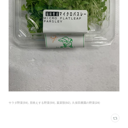
サラダ野菜
(
59
)
見映えする野菜
(
59
)
葉菜類
(
92
)
久保田農園の野菜
(
28
)