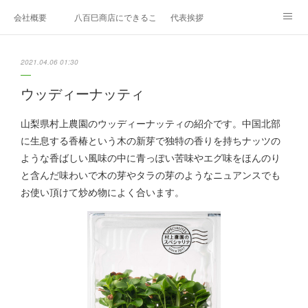
会社概要
八百巳商店にできること
代表挨拶
1月のおすすめ
２月のおすすめ
3月のおすすめ
2021.04.06 01:30
４月のおすすめ
5月のおすすめ
6月のおすすめ
ウッディーナッティ
7月のおすすめ
8月のおすすめ
9月のおすすめ
山梨県村上農園のウッディーナッティの紹介です。中国北部
に生息する香椿という木の新芽で独特の香りを持ちナッツの
10月のおすすめ
11月のおすすめ
12月のおすすめ
ような香ばしい風味の中に青っぽい苦味やエグ味をほんのり
と含んだ味わいで木の芽やタラの芽のようなニュアンスでも
エディブルフラワー
久保田農園
お問い合わせ
お使い頂けて炒め物によく合います。