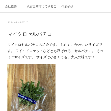
会社概要
八百巳商店にできること
代表挨拶
1月のおすすめ
２月のおすすめ
3月のおすすめ
2021.03.13 07:15
４月のおすすめ
5月のおすすめ
6月のおすすめ
マイクロセルバチコ
7月のおすすめ
8月のおすすめ
9月のおすすめ
マイクロセルバチコの紹介です。 しかも、かわいいサイズで
す。 ワイルドロケットなどとも呼ばれる、セルバチコ。 その
10月のおすすめ
11月のおすすめ
12月のおすすめ
ミニサイズです。 サイズは小さくても、大人の味です！
エディブルフラワー
久保田農園
お問い合わせ