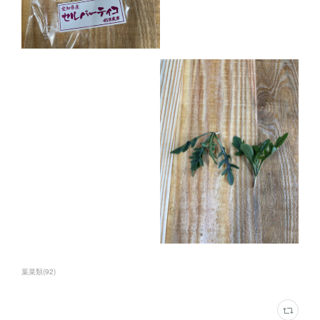
葉菜類
(
92
)