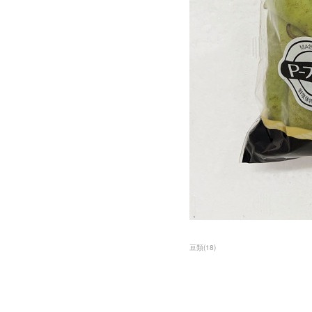
豆類
(
18
)