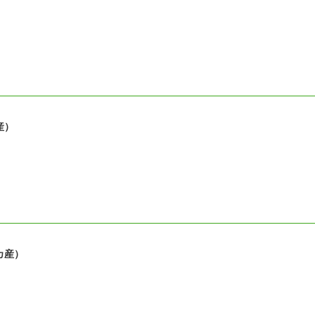
産）
カ産）