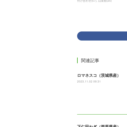
付け合わせ
(
57
)
山菜類
(
35
)
関連記事
ロマネスコ（茨城県産）
2023.11.02 09:31
下仁田ねぎ（群馬県産）