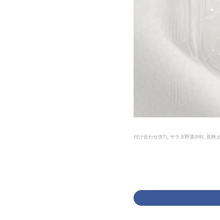
付け合わせ
(
57
)
サラダ野菜
(
59
)
見映