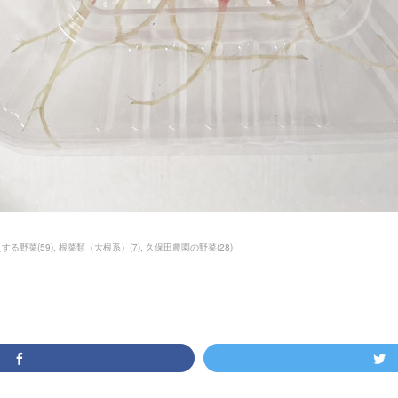
えする野菜
(
59
)
根菜類（大根系）
(
7
)
久保田農園の野菜
(
28
)